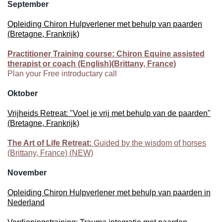
September
Opleiding Chiron Hulpverlener met behulp van paarden
(Bretagne, Frankrijk)
Practitioner Training course: Chiron Equine assisted
therapist or coach (English)(Brittany, France)
Plan your Free introductary call
Oktober
Vrijheids Retreat: "Voel je vrij met behulp van de paarden"
(Bretagne, Frankrijk)
The Art of Life Retreat:
Guided by the wisdom of horses
(Brittany, France) (NEW)
November
Opleiding Chiron Hulpverlener met behulp van paarden in
Nederland