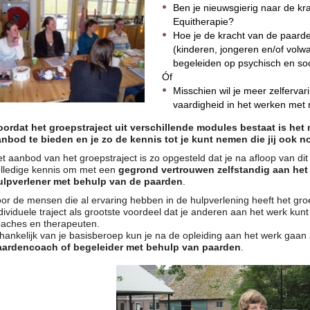
Ben je nieuwsgierig naar de k
Equitherapie?
Hoe je de kracht van de paard
(kinderen, jongeren en/of vol
begeleiden op psychisch en so
Óf
Misschien wil je meer zelfervar
vaardigheid in het werken met
oordat het groepstraject uit verschillende modules bestaat is he
anbod te bieden en je zo de kennis tot je kunt nemen die jij ook n
t aanbod van het groepstraject is zo opgesteld dat je na afloop van dit 
olledige kennis om met een
gegrond vertrouwen zelfstandig aan het
ulpverlener met behulp van de paarden
.
or de mensen die al ervaring hebben in de hulpverlening heeft het groe
dividuele traject als grootste voordeel dat je anderen aan het werk kun
oaches en therapeuten.
hankelijk van je basisberoep kun je na de opleiding aan het werk gaan
aardencoach of begeleider met behulp van paarden
.