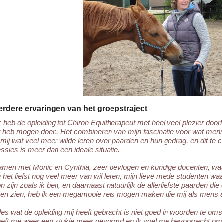
erdere ervaringen van het groepstraject
k heb de opleiding tot Chiron Equitherapeut met heel veel plezier doo
it heb mogen doen. Het combineren van mijn fascinatie voor wat me
 mij wat veel meer wilde leren over paarden en hun gedrag, en dit te 
ssies is meer dan een ideale situatie.
amen met Monic en Cynthia, zeer bevlogen en kundige docenten, waar
 het liefst nog veel meer van wil leren, mijn lieve mede studenten w
n zijn zoals ik ben, en daarnaast natuurlijk de allerliefste paarden 
ten zien, heb ik een megamooie reis mogen maken die mij als mens a
les wat de opleiding mij heeft gebracht is niet goed in woorden te oms
eeft me weer een stukje meer gevormd en ik voel me bevoorrecht om