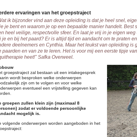
erdere ervaringen van het groepstraject
Wat ik bijzonder vind aan deze opleiding is dat je heel snel, eigen
ie je bent en waarom je op een bepaalde manier handelt. Best 
en heel veilige, respectvolle sfeer. En laat je vrij in je eigen we
j je en bij het paard? Er is altijd tijd en aandacht om te praten 
ndere deelnemers en Cynthia. Maar het leukst van opleiding is 
e paarden en van ze te leren. Het is voor mij een eerste tipje van
quitherapie heet!" Safka Overweel.
pbouw
t groepstraject zal bestaan uit een intakegesprek
aarin wordt besproken welke onderwerpen
odzakelijk zijn om te volgen en voor welke
derwerpen eventueel een vrijstelling gegeven kan
orden.
e groepen zullen klein zijn (maximaal 8
ersonen) zodat er voldoende persoonlijke
andacht mogelijk is.
e volgende onderwerpen worden aangeboden in het
oepstraject: