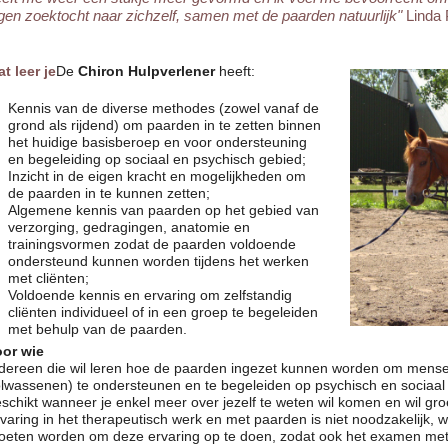
gen zoektocht naar zichzelf, samen met de paarden natuurlijk"
Linda 
t leer je
De
Chiron Hulpverlener
heeft:
Kennis van de diverse methodes (zowel vanaf de
grond als rijdend) om paarden in te zetten binnen
het huidige basisberoep en voor ondersteuning
en begeleiding op sociaal en psychisch gebied;
Inzicht in de eigen kracht en mogelijkheden om
de paarden in te kunnen zetten;
Algemene kennis van paarden op het gebied van
verzorging, gedragingen, anatomie en
trainingsvormen zodat de paarden voldoende
ondersteund kunnen worden tijdens het werken
met cliënten;
Voldoende kennis en ervaring om zelfstandig
cliënten individueel of in een groep te begeleiden
met behulp van de paarden.
oor wie
dereen die wil leren hoe de paarden ingezet kunnen worden om mensen
lwassenen) te ondersteunen en te begeleiden op psychisch en sociaal 
schikt wanneer je enkel meer over jezelf te weten wil komen en wil gr
varing in het therapeutisch werk en met paarden is niet noodzakelijk, 
eten worden om deze ervaring op te doen, zodat ook het examen met g