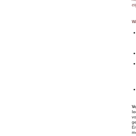
ei
Wa
V
Ie
vo
ge
Er
mo