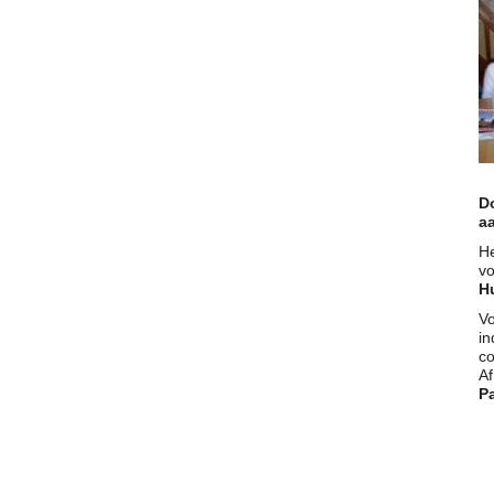
D
a
He
v
H
Vo
in
c
Af
P