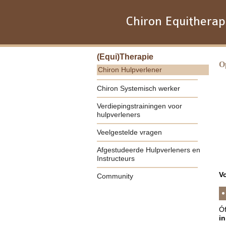
Chiron Equitherap
(Equi)Therapie
O
Chiron Hulpverlener
Chiron Systemisch werker
Verdiepingstrainingen voor
hulpverleners
Veelgestelde vragen
Afgestudeerde Hulpverleners en
Instructeurs
V
Community
Ó
in