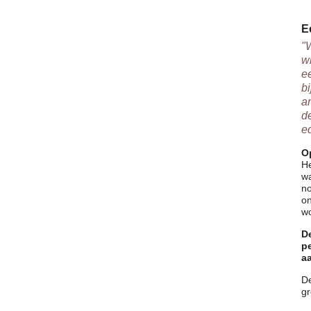
E
"
w
e
bi
a
d
e
O
He
w
no
on
w
D
p
a
D
gr