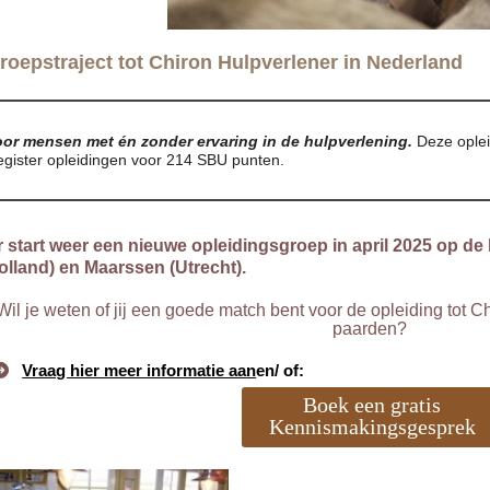
roepstraject tot Chiron Hulpverlener in Nederland
oor mensen met én zonder ervaring in de hulpverlening.
Deze oplei
gister opleidingen voor 214 SBU punten.
r start weer een nieuwe opleidingsgroep in april 2025 op de
olland) en Maarssen (Utrecht).
Wil je weten of jij een goede match bent voor de opleiding tot 
paarden?
Vraag hier meer informatie aa
n
en/ of:
Boek een gratis
Kennismakingsgesprek