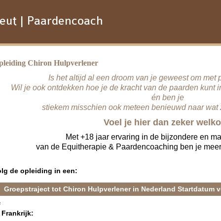
eut | Paardencoach
pleiding Chiron Hulpverlener
Is het altijd al een droom van je geweest om met
Wil je ook ontdekken hoe je de kracht van de paarden kunt 
én ben je
stiekem misschien ook meteen benieuwd naar wat 
Voel je hier dan zeker welk
Met +18 jaar ervaring in de bijzondere en m
van de Equitherapie & Paardencoaching ben je meer
olg de opleiding in een:
Groepstraject tot Chiron Hulpverlener in Nederland
Startdatum v
f
 Frankrijk: